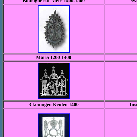
Boulogne sur Mere 1400-1500
Wa
Maria 1200-1400
3 koningen Keulen 1400
Ins