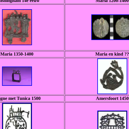
lshingham 14e eeuw
Maria 1200-1400
Maria 1350-1400
Maria en kind ??
igne met Tunica 1500
Amersfoort 1450