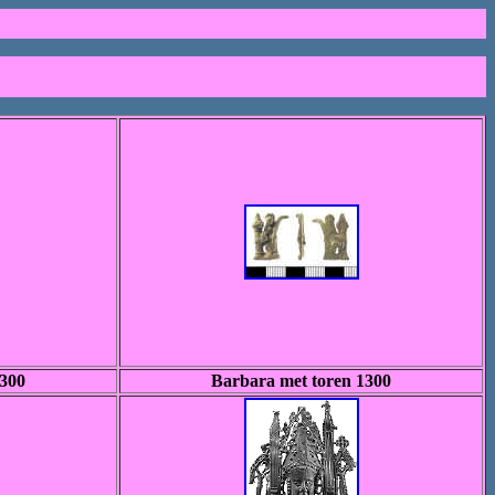
1300
Barbara met toren 1300