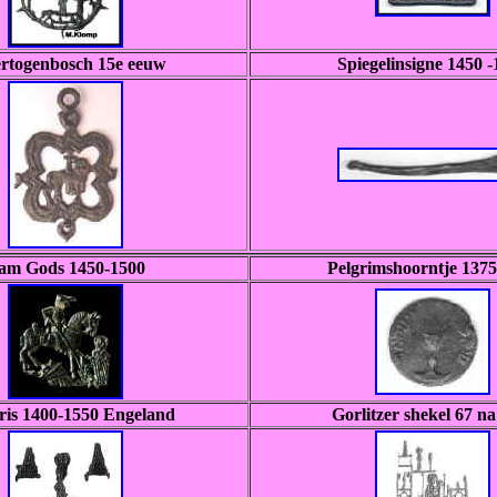
ertogenbosch 15e eeuw
Spiegelinsigne 1450 -
am Gods 1450-1500
Pelgrimshoorntje 137
oris 1400-1550 Engeland
Gorlitzer shekel 67 na